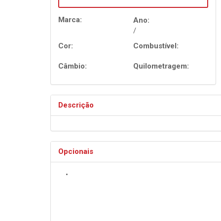
TIGGO 7 PRO
Marca:
Ano:
Novo Tiggo 8 Pro
HYBRID MAX DRIV
/
Cor:
Combustível:
Câmbio:
Quilometragem:
Descrição
Opcionais
•