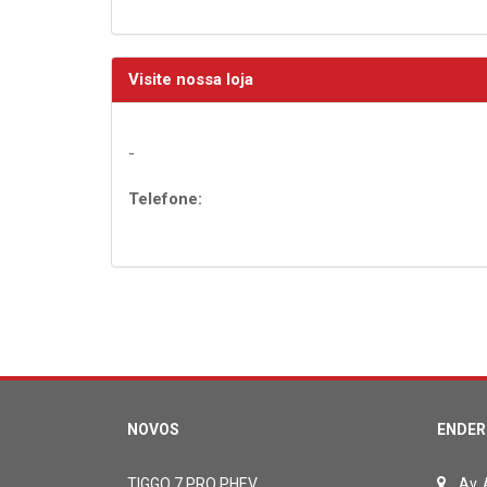
Visite nossa loja
-
Telefone:
NOVOS
ENDER
TIGGO 7 PRO PHEV
Av.