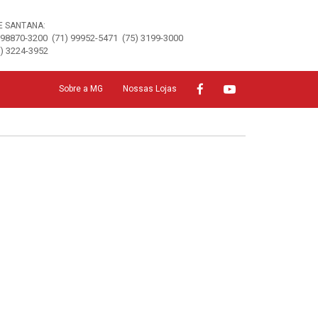
E SANTANA:
 98870-3200
(71) 99952-5471
(75) 3199-3000
5) 3224-3952
Sobre a MG
Nossas Lojas