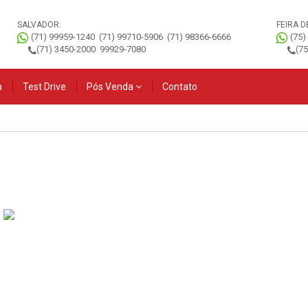
SALVADOR:
FEIRA D
(71) 99959-1240
(71) 99710-5906
(71) 98366-6666
(75)
(71) 3450-2000
99929-7080
(7
a
Test Drive
Pós Venda
Contato
Novo Tiggo 5x PRO
Novo Tiggo 5x
V
2027
SPORT 2027