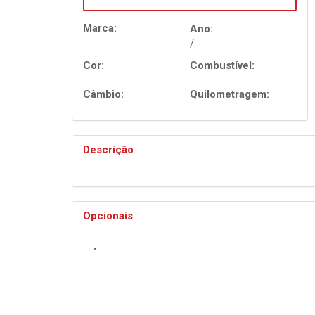
TIGGO 7 PRO
Marca:
Ano:
Novo Tiggo 8 Pro
HYBRID MAX DRIV
/
Cor:
Combustível:
Câmbio:
Quilometragem:
Descrição
Opcionais
•