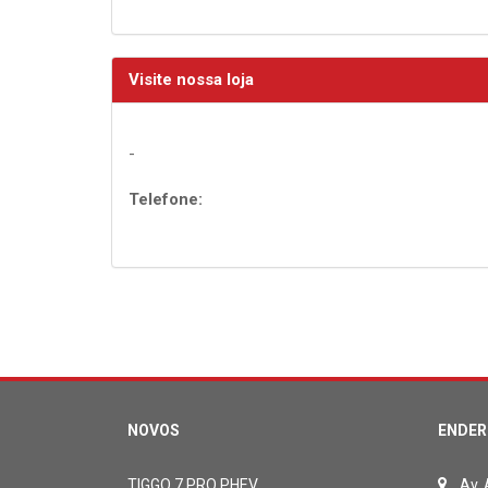
Visite nossa loja
-
Telefone:
NOVOS
ENDER
TIGGO 7 PRO PHEV
Av.