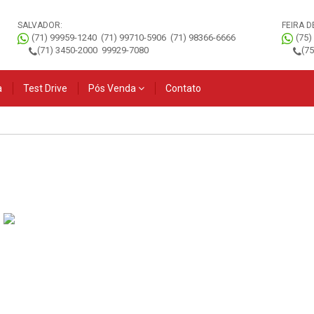
SALVADOR:
FEIRA D
(71) 99959-1240
(71) 99710-5906
(71) 98366-6666
(75)
(71) 3450-2000
99929-7080
(7
a
Test Drive
Pós Venda
Contato
Novo Tiggo 5x PRO
Novo Tiggo 5x
V
2027
SPORT 2027