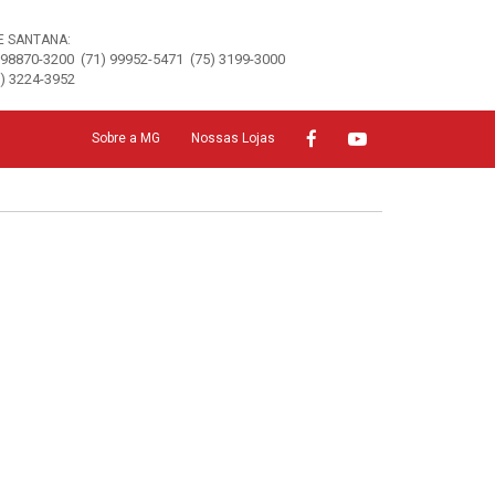
E SANTANA:
 98870-3200
(71) 99952-5471
(75) 3199-3000
5) 3224-3952
Sobre a MG
Nossas Lojas