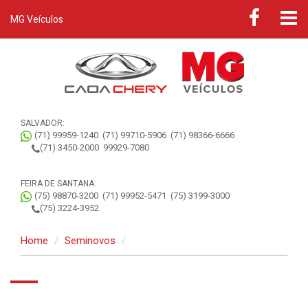
MG Veículos
SALVADOR:
(71) 99959-1240
(71) 99710-5906
(71) 98366-6666
(71) 3450-2000
99929-7080
FEIRA DE SANTANA:
(75) 98870-3200
(71) 99952-5471
(75) 3199-3000
(75) 3224-3952
Home
Seminovos